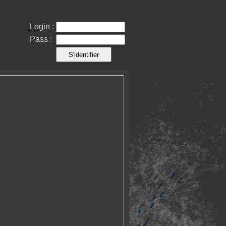
Login :
Pass :