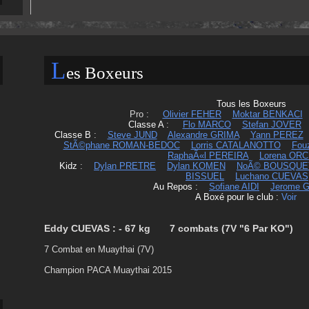
L
es Boxeurs
Tous les Boxeurs
Pro :
Olivier FEHER
Moktar BENKACI
Classe A
:
Flo MARCO
Stefan JOVER
Classe B
:
Steve JUND
Alexandre GRIMA
Yann PEREZ
StÃ©phane ROMAN-BEDOC
Lorris CATALANOTTO
Fou
RaphaÃ«l PEREIRA
Lorena OR
Kidz
:
Dylan PRETRE
Dylan KOMEN
NoÃ© BOUSQUE
BISSUEL
Luchano CUEVAS
Au Repos
:
Sofiane AIDI
Jerome 
A Boxé pour le club
:
Voir
Eddy CUEVAS : - 67 kg 7 combats (7V "6 Par KO") 
7 Combat en Muaythai (7V)
Champion PACA Muaythai 2015