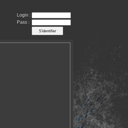
Login :
Pass :