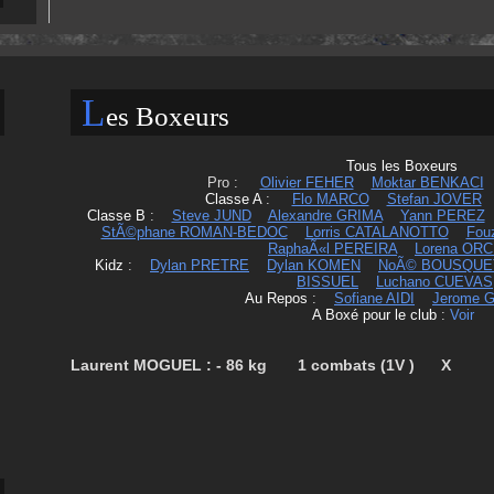
L
es Boxeurs
Tous les Boxeurs
Pro :
Olivier FEHER
Moktar BENKACI
Classe A
:
Flo MARCO
Stefan JOVER
Classe B
:
Steve JUND
Alexandre GRIMA
Yann PEREZ
StÃ©phane ROMAN-BEDOC
Lorris CATALANOTTO
Fou
RaphaÃ«l PEREIRA
Lorena OR
Kidz
:
Dylan PRETRE
Dylan KOMEN
NoÃ© BOUSQUE
BISSUEL
Luchano CUEVAS
Au Repos
:
Sofiane AIDI
Jerome 
A Boxé pour le club
:
Voir
Laurent MOGUEL : - 86 kg 1 combats (1V ) X